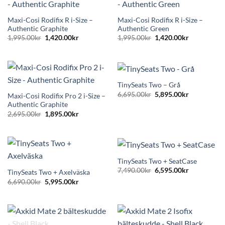
Maxi-Cosi Rodifix R i-Size –
Maxi-Cosi Rodifix R i-Size –
Authentic Graphite
Authentic Green
Det
Det
Det
Det
1,995.00
kr
1,420.00
kr
1,995.00
kr
1,420.00
kr
ursprungliga
nuvarande
ursprungliga
nuvarande
priset
priset
priset
priset
var:
är:
var:
är:
1,995.00kr.
1,420.00kr.
1,995.00kr.
1,420.00kr.
TinySeats Two – Grå
Det
Det
6,695.00
kr
5,895.00
kr
Maxi-Cosi Rodifix Pro 2 i-Size –
ursprungliga
nuvarande
Authentic Graphite
priset
priset
Det
Det
var:
är:
2,695.00
kr
1,895.00
kr
ursprungliga
nuvarande
6,695.00kr.
5,895.00kr.
priset
priset
var:
är:
2,695.00kr.
1,895.00kr.
TinySeats Two + SeatCase
Det
Det
7,490.00
kr
6,595.00
kr
TinySeats Two + Axelväska
ursprungliga
nuvarande
Det
Det
6,690.00
kr
5,995.00
kr
priset
priset
ursprungliga
nuvarande
var:
är:
priset
priset
7,490.00kr.
6,595.00kr.
var:
är:
6,690.00kr.
5,995.00kr.