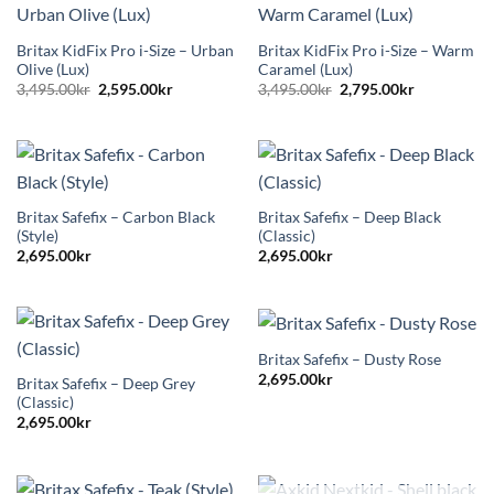
Britax KidFix Pro i-Size – Urban
Britax KidFix Pro i-Size – Warm
Olive (Lux)
Caramel (Lux)
Det
Det
Det
Det
3,495.00
kr
2,595.00
kr
3,495.00
kr
2,795.00
kr
ursprungliga
nuvarande
ursprungliga
nuvarande
priset
priset
priset
priset
var:
är:
var:
är:
3,495.00kr.
2,595.00kr.
3,495.00kr.
2,795.00kr.
Britax Safefix – Carbon Black
Britax Safefix – Deep Black
(Style)
(Classic)
2,695.00
kr
2,695.00
kr
Britax Safefix – Dusty Rose
2,695.00
kr
Britax Safefix – Deep Grey
(Classic)
2,695.00
kr