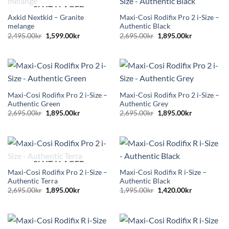
SLUT I LAGER
Axkid Nextkid – Granite
Maxi-Cosi Rodifix Pro 2 i-Size –
melange
Authentic Black
Det
Det
Det
Det
2,495.00
kr
1,599.00
kr
2,695.00
kr
1,895.00
kr
ursprungliga
nuvarande
ursprungliga
nuvarande
priset
priset
priset
priset
var:
är:
var:
är:
2,495.00kr.
1,599.00kr.
2,695.00kr.
1,895.00kr.
Maxi-Cosi Rodifix Pro 2 i-Size –
Maxi-Cosi Rodifix Pro 2 i-Size –
Authentic Green
Authentic Grey
Det
Det
Det
Det
2,695.00
kr
1,895.00
kr
2,695.00
kr
1,895.00
kr
ursprungliga
nuvarande
ursprungliga
nuvarande
priset
priset
priset
priset
var:
är:
var:
är:
2,695.00kr.
1,895.00kr.
2,695.00kr.
1,895.00kr.
SLUT I LAGER
Maxi-Cosi Rodifix Pro 2 i-Size –
Maxi-Cosi Rodifix R i-Size –
Authentic Terra
Authentic Black
Det
Det
Det
Det
2,695.00
kr
1,895.00
kr
1,995.00
kr
1,420.00
kr
ursprungliga
nuvarande
ursprungliga
nuvarande
priset
priset
priset
priset
var:
är:
var:
är:
2,695.00kr.
1,895.00kr.
1,995.00kr.
1,420.00kr.