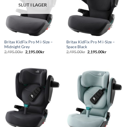
SLUT I LAGER
Britax KidFix Pro M i-Size –
Britax KidFix Pro M i-Size –
Midnight Grey
Space Black
Det
Det
Det
Det
2,495.00
kr
2,195.00
kr
2,495.00
kr
2,195.00
kr
ursprungliga
nuvarande
ursprungliga
nuvarande
priset
priset
priset
priset
var:
är:
var:
är:
2,495.00kr.
2,195.00kr.
2,495.00kr.
2,195.00kr.