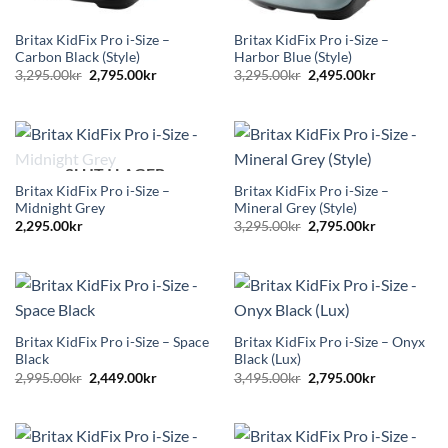
Britax KidFix Pro i-Size –
Britax KidFix Pro i-Size –
Carbon Black (Style)
Harbor Blue (Style)
Det
Det
Det
Det
3,295.00
kr
2,795.00
kr
3,295.00
kr
2,495.00
kr
ursprungliga
nuvarande
ursprungliga
nuvarande
priset
priset
priset
priset
var:
är:
var:
är:
3,295.00kr.
2,795.00kr.
3,295.00kr.
2,495.00kr.
SLUT I LAGER
Britax KidFix Pro i-Size –
Britax KidFix Pro i-Size –
Midnight Grey
Mineral Grey (Style)
Det
Det
2,295.00
kr
3,295.00
kr
2,795.00
kr
ursprungliga
nuvarande
priset
priset
var:
är:
3,295.00kr.
2,795.00kr.
Britax KidFix Pro i-Size – Space
Britax KidFix Pro i-Size – Onyx
Black
Black (Lux)
Det
Det
Det
Det
2,995.00
kr
2,449.00
kr
3,495.00
kr
2,795.00
kr
ursprungliga
nuvarande
ursprungliga
nuvarande
priset
priset
priset
priset
var:
är:
var:
är:
2,995.00kr.
2,449.00kr.
3,495.00kr.
2,795.00kr.