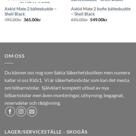
SLUT I LAGER
Axkid Mate 2 bälteskudde –
Axkid Mate 2 Isofix bälteskudde
Shell Black
– Shell Black
Det
Det
Det
Det
495.00
kr
365.00
kr
695.00
kr
549.00
kr
ursprungliga
nuvarande
ursprungliga
nuvarande
priset
priset
priset
priset
var:
är:
var:
är:
495.00kr.
365.00kr.
695.00kr.
549.00kr.
OM OSS
Du känner oss nog som Sakta Säkerhetsbutiken men numera
kallar vi oss Kids1. Vi är säkerhetsnördar som kan det mesta
om bilbarnstolar. Självklart komplett utbud av nya
bilbarnstolar men även monteringar, uthyrning, begagnat,
reservdelar och rådgivning.
LAGER/SERVICESTÄLLE - SKOGÅS