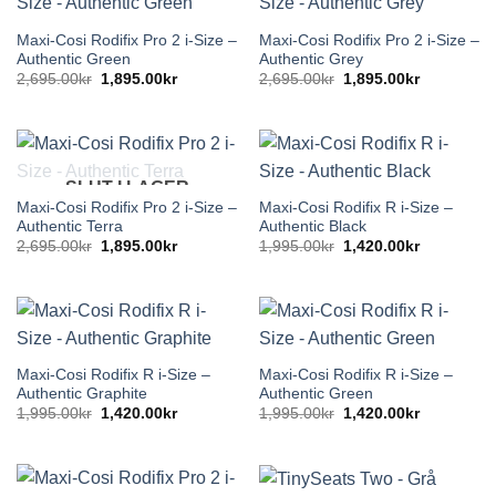
Maxi-Cosi Rodifix Pro 2 i-Size –
Maxi-Cosi Rodifix Pro 2 i-Size –
Authentic Green
Authentic Grey
Det
Det
Det
Det
2,695.00
kr
1,895.00
kr
2,695.00
kr
1,895.00
kr
ursprungliga
nuvarande
ursprungliga
nuvarande
priset
priset
priset
priset
var:
är:
var:
är:
2,695.00kr.
1,895.00kr.
2,695.00kr.
1,895.00kr
SLUT I LAGER
Maxi-Cosi Rodifix Pro 2 i-Size –
Maxi-Cosi Rodifix R i-Size –
Authentic Terra
Authentic Black
Det
Det
Det
Det
2,695.00
kr
1,895.00
kr
1,995.00
kr
1,420.00
kr
ursprungliga
nuvarande
ursprungliga
nuvarande
priset
priset
priset
priset
var:
är:
var:
är:
2,695.00kr.
1,895.00kr.
1,995.00kr.
1,420.00kr
Maxi-Cosi Rodifix R i-Size –
Maxi-Cosi Rodifix R i-Size –
Authentic Graphite
Authentic Green
Det
Det
Det
Det
1,995.00
kr
1,420.00
kr
1,995.00
kr
1,420.00
kr
ursprungliga
nuvarande
ursprungliga
nuvarande
priset
priset
priset
priset
var:
är:
var:
är:
1,995.00kr.
1,420.00kr.
1,995.00kr.
1,420.00kr