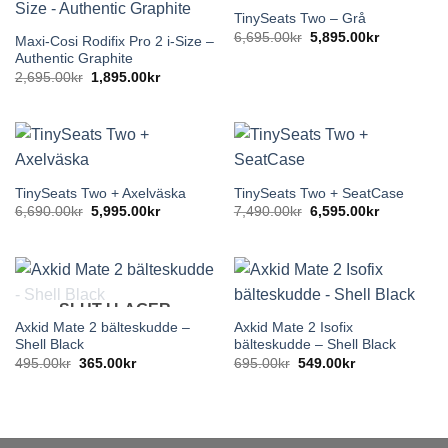
TinySeats Two – Grå
Det
Det
6,695.00
kr
5,895.00
kr
Maxi-Cosi Rodifix Pro 2 i-Size –
ursprungliga
nuvarande
Authentic Graphite
priset
priset
var:
är:
Det
Det
2,695.00
kr
1,895.00
kr
6,695.00kr.
5,895.00kr
ursprungliga
nuvarande
priset
priset
var:
är:
2,695.00kr.
1,895.00kr.
TinySeats Two + Axelväska
TinySeats Two + SeatCase
Det
Det
Det
Det
6,690.00
kr
5,995.00
kr
7,490.00
kr
6,595.00
kr
ursprungliga
nuvarande
ursprungliga
nuvarande
priset
priset
priset
priset
var:
är:
var:
är:
6,690.00kr.
5,995.00kr.
7,490.00kr.
6,595.00kr
SLUT I LAGER
Axkid Mate 2 bälteskudde –
Axkid Mate 2 Isofix
Shell Black
bälteskudde – Shell Black
Det
Det
Det
Det
495.00
kr
365.00
kr
695.00
kr
549.00
kr
ursprungliga
nuvarande
ursprungliga
nuvarande
priset
priset
priset
priset
var:
är:
var:
är:
495.00kr.
365.00kr.
695.00kr.
549.00kr.