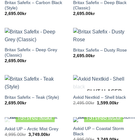
Britax Safefix – Carbon Black
Britax Safefix – Deep Black
(Style)
(Classic)
2,695.00
kr
2,695.00
kr
Britax Safefix – Deep Grey
Britax Safefix – Dusty Rose
(Classic)
2,695.00
kr
2,695.00
kr
SLUT I LAGER
Britax Safefix – Teak (Style)
Axkid Nextkid – Shell black
Det
Det
2,695.00
kr
2,495.00
kr
1,599.00
kr
ursprungliga
nuvarande
priset
priset
var:
är:
FOTSTÖD INGÅR
FOTSTÖD INGÅR
2,495.00kr.
1,599.00kr
Axkid UP – Coastal Storm
Axkid UP – Arctic Mist Grey
SLUT I LAGER
Black
Det
Det
4,995.00
kr
3,749.00
kr
ursprungliga
nuvarande
Det
Det
4,995.00
kr
3,749.00
kr