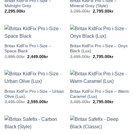
Britax KidFix Pro i-Size –
Britax KidFix Pro i-Size –
Midnight Grey
Mineral Grey (Style)
Det
Det
2,295.00
kr
3,295.00
kr
2,795.00
kr
ursprungliga
nuvarande
priset
priset
var:
är:
3,295.00kr.
2,795.00kr
Britax KidFix Pro i-Size –
Britax KidFix Pro i-Size – Onyx
Space Black
Black (Lux)
Det
Det
Det
Det
2,995.00
kr
2,449.00
kr
3,495.00
kr
2,795.00
kr
ursprungliga
nuvarande
ursprungliga
nuvarande
priset
priset
priset
priset
var:
är:
var:
är:
2,995.00kr.
2,449.00kr.
3,495.00kr.
2,795.00kr
Britax KidFix Pro i-Size – Urban
Britax KidFix Pro i-Size – Warm
Olive (Lux)
Caramel (Lux)
Det
Det
Det
Det
3,495.00
kr
2,595.00
kr
3,495.00
kr
2,795.00
kr
ursprungliga
nuvarande
ursprungliga
nuvarande
priset
priset
priset
priset
var:
är:
var:
är:
3,495.00kr.
2,595.00kr.
3,495.00kr.
2,795.00kr