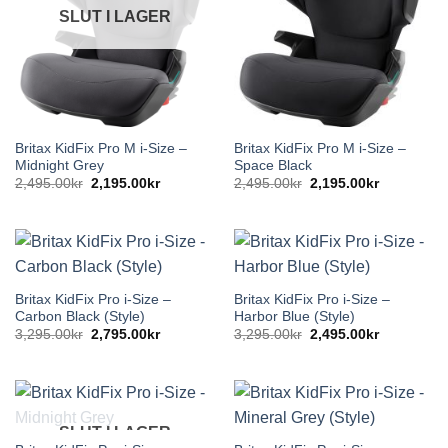
SLUT I LAGER
Britax KidFix Pro M i-Size –
Britax KidFix Pro M i-Size –
Midnight Grey
Space Black
Det
Det
Det
Det
2,495.00
kr
2,195.00
kr
2,495.00
kr
2,195.00
kr
ursprungliga
nuvarande
ursprungliga
nuvarande
priset
priset
priset
priset
var:
är:
var:
är:
2,495.00kr.
2,195.00kr.
2,495.00kr.
2,195.00kr
Britax KidFix Pro i-Size –
Britax KidFix Pro i-Size –
Carbon Black (Style)
Harbor Blue (Style)
Det
Det
Det
Det
3,295.00
kr
2,795.00
kr
3,295.00
kr
2,495.00
kr
ursprungliga
nuvarande
ursprungliga
nuvarande
priset
priset
priset
priset
var:
är:
var:
är:
3,295.00kr.
2,795.00kr.
3,295.00kr.
2,495.00kr
SLUT I LAGER