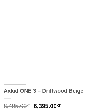
Axkid ONE 3 – Driftwood Beige
Det
Det
8,495.00
6,395.00
kr
kr