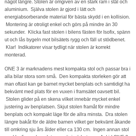
något längre. Stolen är omgiven av en stark ram i stål och
aluminium. Själva stolen är gjord i lätt och
energiabsorberande material för bästa skydd i en kollision.
Montering är otroligt enkel och görs på mindre än 30
sekunder. Klicka fast stolen i bilens fästen för Isofix, spänn
ut och lås bygeln mot bilsätets rygg och fäll ut stödbenet.
Klar! Indikatorer visar tydligt när stolen är korrekt
monterad.
ONE 3 är marknadens mest kompakta stol och passar bra i
alla bilar stora som små. Den kompakta storleken gör att
man oftast kan ge barnet mycket benplats och samtidigt ha
bekvämt med plats för en vuxen i framsätet oavsett bil.
Stolen glider på en skena vilket innebär mycket enkel
justering av benplatsen. Skjut stolen framåt för mindre
benplats och kompakt läge för de allra minsta. Dra stolen
längre bakåt för de äldre barnen vilket ger bekvämt åkande
till omkring sju års ålder eller ca 130 cm. Ingen annan stol