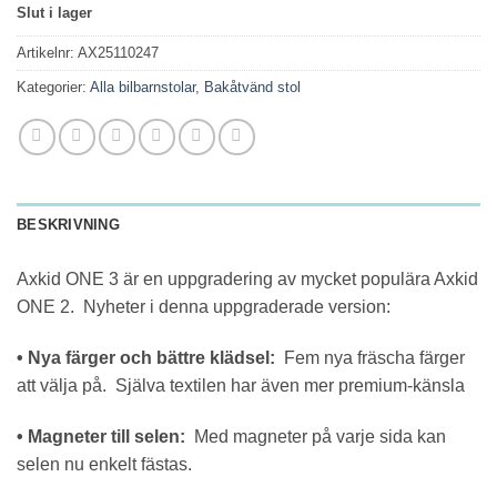
ursprungliga
nuvarande
Slut i lager
priset
priset
var:
är:
Artikelnr:
AX25110247
8,495.00kr.
6,395.00kr.
Kategorier:
Alla bilbarnstolar
,
Bakåtvänd stol
BESKRIVNING
Axkid ONE 3 är en uppgradering av mycket populära Axkid
ONE 2. Nyheter i denna uppgraderade version:
• Nya färger och bättre klädsel:
Fem nya fräscha färger
att välja på. Själva textilen har även mer premium-känsla
• Magneter till selen:
Med magneter på varje sida kan
selen nu enkelt fästas.