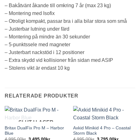
– Bakåtvänt åkande till omkring 7 år (max 23 kg)
– Montering med Isofix
– Otroligt kompakt, passar bra i alla bilar stora som små
– Justerbar lutning under färd
– Montering på mindre än 30 sekunder
– 5-punktssele med magneter
– Justerbart nackstöd i 12 positioner
– Extra skydd vid kollisioner från sidan med ASIP
– Stolens vikt är endast 10 kg
RELATERADE PRODUKTER
SLUT I LAGER
Britax DualFix Pro M – Harbor
Axkid Minikid 4 Pro – Coastal
Blue
Storm Black
Det
Det
Det
Det
4,995.00
kr
3,495.00
kr
4,995.00
kr
3,795.00
kr