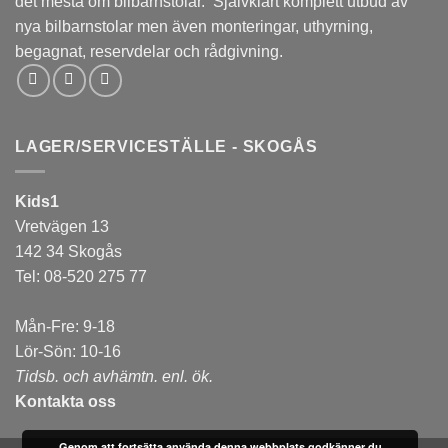
det mesta om bilbarnstolar. Självklart komplett utbud av
nya bilbarnstolar men även monteringar, uthyrning,
begagnat, reservdelar och rådgivning.
LAGER/SERVICESTÄLLE - SKOGÅS
Kids1
Vretvägen 13
142 34 Skogås
Tel: 08-520 275 77
Mån-Fre: 9-18
Lör-Sön: 10-16
Tidsb. och avhämtn. enl. ök.
Kontakta oss
Genom att fortsätta använda denna webbplats godkänner du