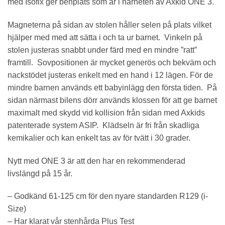
med Isofix ger benplats som är i närheten av Axkid ONE 3.
Magneterna på sidan av stolen håller selen på plats vilket
hjälper med med att sätta i och ta ur barnet. Vinkeln på
stolen justeras snabbt under färd med en mindre ”ratt”
framtill. Sovpositionen är mycket generös och bekväm och
nackstödet justeras enkelt med en hand i 12 lägen. För de
mindre barnen används ett babyinlägg den första tiden. På
sidan närmast bilens dörr används klossen för att ge barnet
maximalt med skydd vid kollision från sidan med Axkids
patenterade system ASIP. Klädseln är fri från skadliga
kemikalier och kan enkelt tas av för tvätt i 30 grader.
Nytt med ONE 3 är att den har en rekommenderad
livslängd på 15 år.
– Godkänd 61-125 cm för den nyare standarden R129 (i-
Size)
– Har klarat vår stenhårda Plus Test