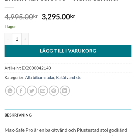
Det
Det
4,995.00
3,295.00
kr
kr
ursprungliga
nuvarande
I lager
priset
priset
Britax Max-Safe Pro - Warm Caramel mängd
var:
är:
4,995.00kr.
3,295.00kr.
LÄGG TILL I VARUKORG
Artikelnr:
BX2000042140
Kategorier:
Alla bilbarnstolar
,
Bakåtvänd stol
BESKRIVNING
Max-Safe Pro är en bakåtvänd och Plustestad stol godkänd