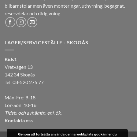
bilbarnstolar men även monteringar, uthyrning, begagnat,
reservdelar och rådgivning.
LAGER/SERVICESTÄLLE - SKOGÅS
Kids1
Vretvägen 13
142 34 Skogås
Tel: 08-520 275 77
Mån-Fre: 9-18
Lör-Sön: 10-16
Tidsb. och avhämtn. enl. ök.
Kontakta oss
Genom att fortsätta använda denna webbplats godkänner du