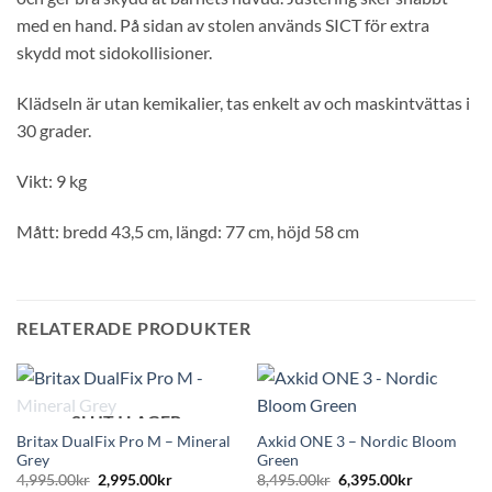
med en hand. På sidan av stolen används SICT för extra
skydd mot sidokollisioner.
Klädseln är utan kemikalier, tas enkelt av och maskintvättas i
30 grader.
Vikt: 9 kg
Mått: bredd 43,5 cm, längd: 77 cm, höjd 58 cm
RELATERADE PRODUKTER
SLUT I LAGER
Britax DualFix Pro M – Mineral
Axkid ONE 3 – Nordic Bloom
Grey
Green
Det
Det
Det
Det
4,995.00
kr
2,995.00
kr
8,495.00
kr
6,395.00
kr