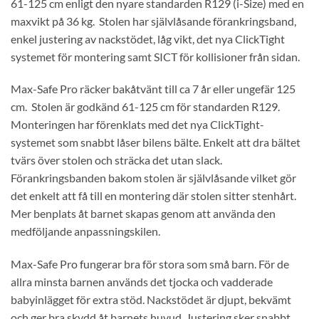
61-125 cm enligt den nyare standarden R129 (i-Size) med en
maxvikt på 36 kg. Stolen har självlåsande förankringsband,
enkel justering av nackstödet, låg vikt, det nya ClickTight
systemet för montering samt SICT för kollisioner från sidan.
Max-Safe Pro räcker bakåtvänt till ca 7 år eller ungefär 125
cm. Stolen är godkänd 61-125 cm för standarden R129.
Monteringen har förenklats med det nya ClickTight-
systemet som snabbt låser bilens bälte. Enkelt att dra bältet
tvärs över stolen och sträcka det utan slack.
Förankringsbanden bakom stolen är självlåsande vilket gör
det enkelt att få till en montering där stolen sitter stenhårt.
Mer benplats åt barnet skapas genom att använda den
medföljande anpassningskilen.
Max-Safe Pro fungerar bra för stora som små barn. För de
allra minsta barnen används det tjocka och vadderade
babyinlägget för extra stöd. Nackstödet är djupt, bekvämt
och ger bra skydd åt barnets huvud. Justering sker snabbt