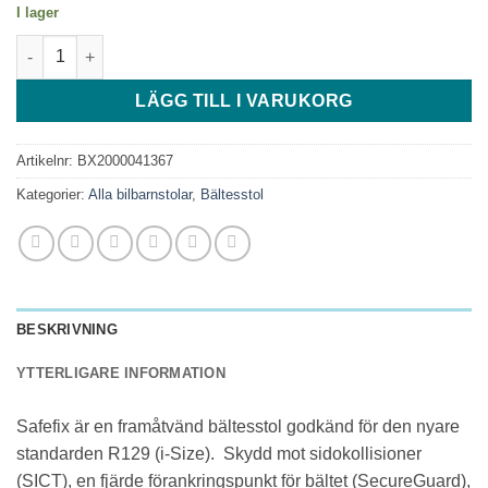
I lager
Britax Safefix - Deep Grey (Classic) mängd
LÄGG TILL I VARUKORG
Artikelnr:
BX2000041367
Kategorier:
Alla bilbarnstolar
,
Bältesstol
BESKRIVNING
YTTERLIGARE INFORMATION
Safefix är en framåtvänd bältesstol godkänd för den nyare
standarden R129 (i-Size). Skydd mot sidokollisioner
(SICT), en fjärde förankringspunkt för bältet (SecureGuard),