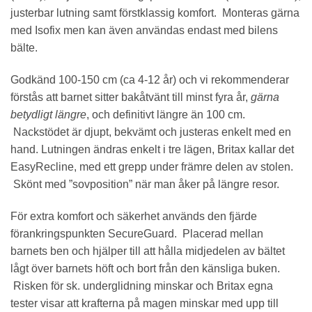
justerbar lutning samt förstklassig komfort. Monteras gärna
med Isofix men kan även användas endast med bilens
bälte.
Godkänd 100-150 cm (ca 4-12 år) och vi rekommenderar
förstås att barnet sitter bakåtvänt till minst fyra år,
gärna
betydligt längre
, och definitivt längre än 100 cm.
Nackstödet är djupt, bekvämt och justeras enkelt med en
hand. Lutningen ändras enkelt i tre lägen, Britax kallar det
EasyRecline, med ett grepp under främre delen av stolen.
Skönt med ”sovposition” när man åker på längre resor.
För extra komfort och säkerhet används den fjärde
förankringspunkten SecureGuard. Placerad mellan
barnets ben och hjälper till att hålla midjedelen av bältet
lågt över barnets höft och bort från den känsliga buken.
Risken för sk. underglidning minskar och Britax egna
tester visar att krafterna på magen minskar med upp till