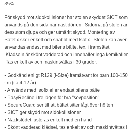
35%.
För skydd mot sidokollisioner har stolen skyddet SICT som
används på den sida närmast dörren. Sidorna på stolen är
dessutom djupa och ger utmärkt skydd. Montering av
Safefix sker enkelt och snabbt med Isofix. Stolen kan även
användas endast med bilens bälte, tex. i framsätet.
Klädseln är skönt vadderad och innehåller inga kemikalier.
Tas enkelt av och maskintvättas i 30 grader.
• Godkänd enligt R129 (i-Size) framåtvänt för barn 100-150
cm (ca 4-12 år)
• Används med Isofix eller endast bilens bälte
• EasyRecline i tre lägen för bra ”sovposition”
• SecureGuard ser till att bältet sitter lågt över höften
• SICT ger skydd mot sidokollisioner
• Nackstödet justeras enkelt med en hand
• Skönt vadderad klädsel, tas enkelt av och maskintvättas i