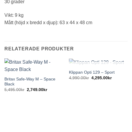
30 grader
Vikt: 9 kg
Mått (höjd x bredd x djup): 63 x 44 x 48 cm
RELATERADE PRODUKTER
SLUT I LAGER
Klippan Opti 129 – Sport
Det
Det
4,990.00
kr
4,295.00
kr
Britax Safe-Way M – Space
ursprungliga
nuvarande
Black
priset
priset
var:
är:
Det
Det
5,495.00
kr
2,749.00
kr
4,990.00kr.
4,295.00kr
ursprungliga
nuvarande
priset
priset
var:
är:
5,495.00kr.
2,749.00kr.