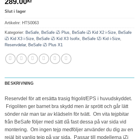
289.00
kr
Slut i lager
Artikelnr:
HTS0063
Kategorier:
BeSafe
,
BeSafe iZi Plus
,
BeSafe iZi Kid X2 i-Size
,
BeSafe
iZi Kid X3 i-Size
,
BeSafe iZi Kid X3 Isofix
,
BeSafe IZi Kid i-Size
,
Reservdelar
,
BeSafe iZi Plus X1
BESKRIVNING
Reservdel för att ersätta trasig frigolit/EPS i huvudskyddet.
Frigoliten ger barnet bra skydd men är sprött och går lätt
sönder när man tar av klädseln för tvätt. Om vita tejpbitar
från BeSafe följer med sätt då fast dessa på var sida vid
montering. Om ingen tejp medföljer använder du dig av en
rejäl bit vanlig tejp på var sida. Passar till modellerna iZi