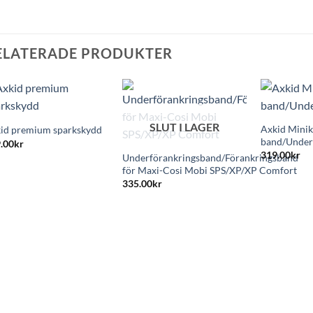
ELATERADE PRODUKTER
+
+
SLUT I LAGER
Axkid Miniki
id premium sparkskydd
+
band/Under
.00
kr
319.00
kr
Underförankringsband/Förankringsband
för Maxi-Cosi Mobi SPS/XP/XP Comfort
335.00
kr