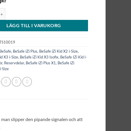
0
kr
kydd för stödben till iZi Plus, iZi Modular RF i-Size, mfl mängd
LÄGG TILL I VARUKORG
TS10019
BeSafe
,
BeSafe iZi Plus
,
BeSafe iZi Kid X2 i-Size
,
id X3 i-Size
,
BeSafe iZi Kid X3 Isofix
,
BeSafe IZi Kid i-
ör
,
Reservdelar
,
BeSafe iZi Plus X1
,
BeSafe iZi
i-Size
 man slipper den pipande signalen och att
.