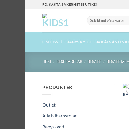
Skip
FD. SAKTA SÄKERHETSBUTIKEN
to
content
Sök
efter:
OM OSS
BABYSKYDD
BAKÅTVÄND STO
HEM
/
RESERVDELAR
/
BESAFE
/
BESAFE IZI 
PRODUKTER
Outlet
Alla bilbarnstolar
Babyskydd