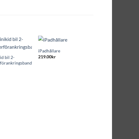
+
iPadhållare
219.00
kr
d bil 2-
förankringsband
+
Låssprint till Hi-Way
165.00
kr