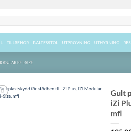
L
TILLBEHÖR
BÄLTESSTOL
UTPROVNING
UTHYRNING
RE
MODULAR RF I-SIZE
Gult p
iZi Pl
mfl