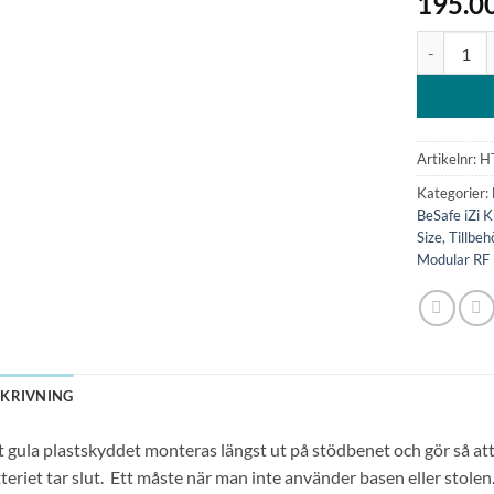
195.0
Gult plasts
Artikelnr:
H
Kategorier:
BeSafe iZi K
Size
,
Tillbeh
Modular RF 
SKRIVNING
 gula plastskyddet monteras längst ut på stödbenet och gör så att
teriet tar slut. Ett måste när man inte använder basen eller stolen