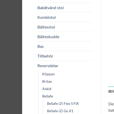
Bakåtvänd stol
Kombistol
Bältesstol
Bälteskudde
Bas
Tillbehör
Reservdelar
Klippan
Britax
Axkid
BE
BeSafe
BeSafe iZi Flex S FIX
Det
bat
BeSafe iZi Go X1