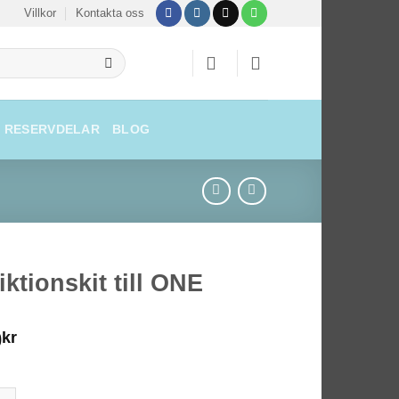
Villkor
Kontakta oss
RESERVDELAR
BLOG
iktionskit till ONE
0
kr
nskit till ONE mängd