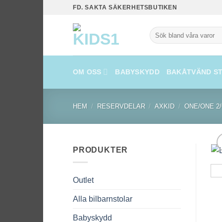
Skip
FD. SAKTA SÄKERHETSBUTIKEN
to
content
Sök
efter:
OM OSS
BABYSKYDD
BAKÅTVÄND S
HEM
/
RESERVDELAR
/
AXKID
/
ONE/ONE 2/
PRODUKTER
Outlet
Alla bilbarnstolar
Babyskydd