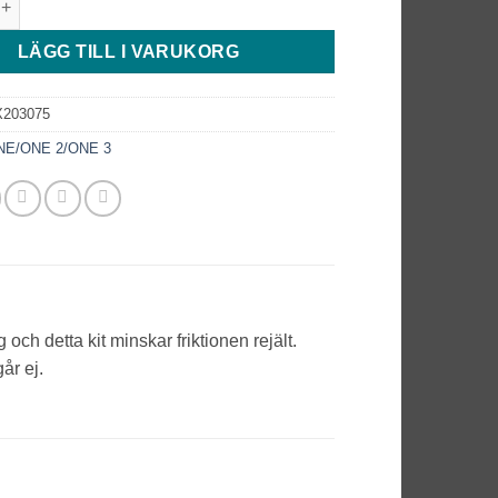
LÄGG TILL I VARUKORG
X203075
NE/ONE 2/ONE 3
och detta kit minskar friktionen rejält.
år ej.