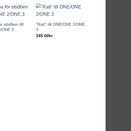
+
r stödben till
”Ratt” till ONE/ONE 2/ONE
/ONE 3
3
345.00
kr
+
ASIP för Axkid ON
2/ONE 3, Minikid 3/
Minikid 4 Max, Minik
Pro, Movekid
209.00
kr