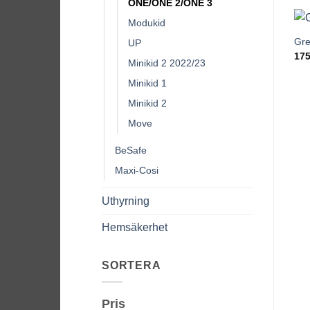
ONE/ONE 2/ONE 3
Modukid
Gre
UP
175
Minikid 2 2022/23
Minikid 1
Minikid 2
Move
BeSafe
Maxi-Cosi
Uthyrning
Hemsäkerhet
SORTERA
Pris