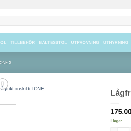
TOL
TILLBEHÖR
BÄLTESSTOL
UTPROVNING
UTHYRNING
ONE 3
Lågfr
175.0
I lager
Lågfriktio