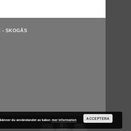
 - SKOGÅS
ACCEPTERA
känner du användandet av kakor.
mer information
Visa
MasterCard
Invoice