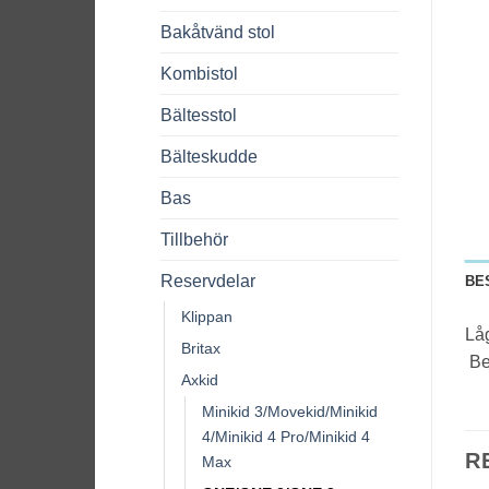
Bakåtvänd stol
Kombistol
Bältesstol
Bälteskudde
Bas
Tillbehör
Reservdelar
BE
Klippan
Låg
Britax
Bes
Axkid
Minikid 3/Movekid/Minikid
4/Minikid 4 Pro/Minikid 4
R
Max