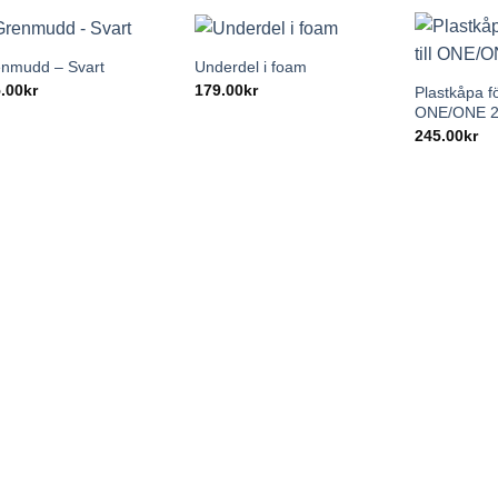
+
+
+
nmudd – Svart
Underdel i foam
.00
kr
179.00
kr
Plastkåpa fö
ONE/ONE 2
245.00
kr